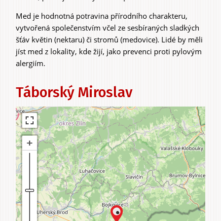
Med je hodnotná potravina přírodního charakteru,
vytvořená společenstvím včel ze sesbíraných sladkých
Zážitky
šťáv květin (nektaru) či stromů (medovice). Lidé by měli
a agroturistika
jíst med z lokality, kde žijí, jako prevenci proti pylovým
alergiím.
Táborský Miroslav