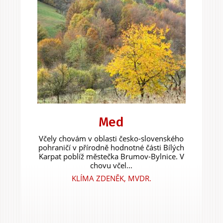
Med
Včely chovám v oblasti česko-slovenského
pohraničí v přírodně hodnotné části Bílých
Karpat poblíž městečka Brumov-Bylnice. V
chovu včel...
KLÍMA ZDENĚK, MVDR.