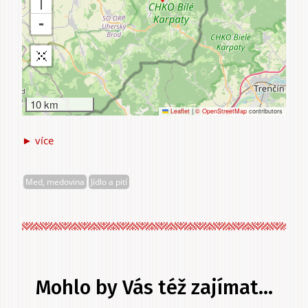
10 km
Leaflet
|
© OpenStreetMap
contributors
► více
Táborský
Miroslav
Med, medovina
Jídlo a pití
Mohlo by Vás též zajímat...