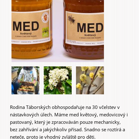
Do domu a bytu
Do zahrady a sadu
Rodina Táborských obhospodařuje na 30 včelstev v
nástavkových úlech. Máme med květový, medovicový i
Služby
pastovaný, který je zpracováván pouze mechanicky,
bez zahřívání a jakýchkoliv přísad. Snadno se roztírá a
neteče, proto je vhodný zvláště pro děti.