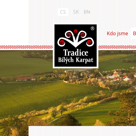
Přejít
k
CS
SK
EN
hlavnímu
obsahu
Kdo jsme
B
Tradice Bílých Karpat