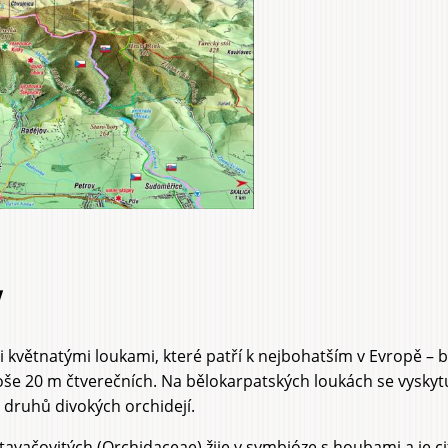
y
i květnatými loukami, které patří k nejbohatším v Evropě – 
loše 20 m čtverečních. Na bělokarpatských loukách se vyskyt
0 druhů divokých orchidejí.
tavačovitých (Orchidaceae) žije v symbióze s houbami a je c