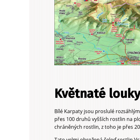
Květnaté louk
Bílé Karpaty jsou proslulé rozsáhlým
přes 100 druhů vyšších rostlin na p
chráněných rostlin, z toho je přes 2
Tato velmi ohrožená čeleď rostlin Vs