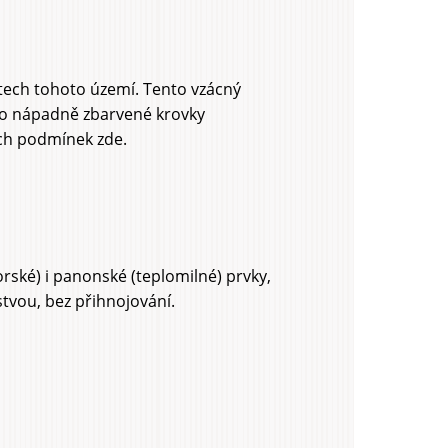
ístech tohoto území. Tento vzácný
eho nápadně zbarvené krovky
ích podmínek zde.
orské) i panonské (teplomilné) prvky,
vou, bez přihnojování.