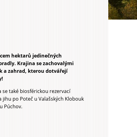
sícem hektarů jedinečných
bradly. Krajina se zachovalými
k a zahrad, kterou dotvářejí
y!
a se také biosférickou rezervací
 jihu po Poteč u Valašských Klobouk
su Púchov.