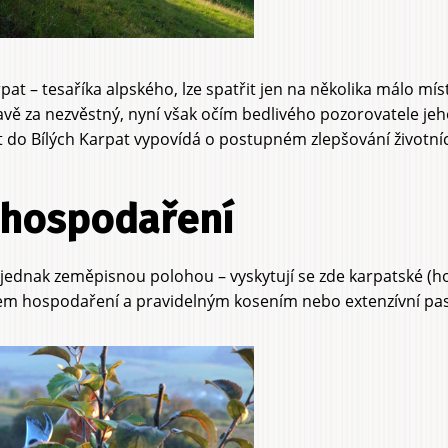
arpat – tesaříka alpského, lze spatřit jen na několika málo m
avě za nezvěstný, nyní však očím bedlivého pozorovatele j
t do Bílých Karpat vypovídá o postupném zlepšování životn
 hospodaření
o jednak zeměpisnou polohou – vyskytují se zde karpatské (h
m hospodaření a pravidelným kosením nebo extenzívní past