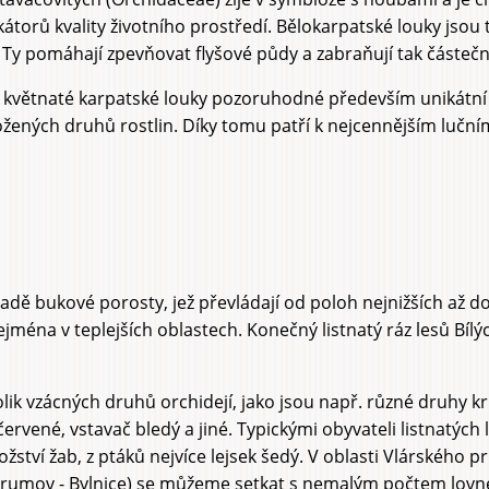
dikátorů kvality životního prostředí. Bělokarpatské louky jso
ů. Ty pomáhají zpevňovat flyšové půdy a zabraňují tak částeč
o květnaté karpatské louky pozoruhodné především unikátní
žených druhů rostlin. Díky tomu patří k nejcennějším luční
 řadě bukové porosty, jež převládají od poloh nejnižších až 
zejména v teplejších oblastech. Konečný listnatý ráz lesů Bíl
lik vzácných druhů orchidejí, jako jsou např. různé druhy kr
e červené, vstavač bledý a jiné. Typickými obyvateli listnat
žství žab, z ptáků nejvíce lejsek šedý. V oblasti Vlárského p
mov - Bylnice) se můžeme setkat s nemalým počtem lovné zv