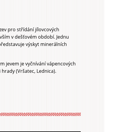
zev pro střídání jílovcových
evším v dešťovém období. Jednu
představuje výskyt minerálních
kým jevem je vyčnívání vápencových
i hrady (Vršatec, Lednica).