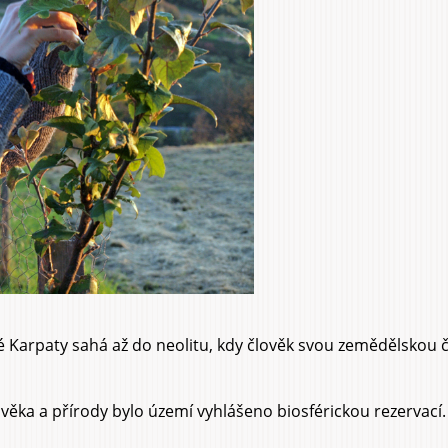
é Karpaty sahá až do neolitu, kdy člověk svou zemědělskou č
věka a přírody bylo území vyhlášeno biosférickou rezervací.