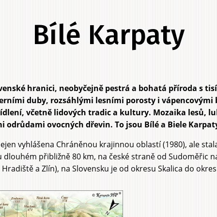
Bílé Karpaty
enské hranici, neobyčejně pestrá a bohatá příroda s ti
rními duby, rozsáhlými lesními porosty i vápencovými 
lení, včetně lidových tradic a kultury. Mozaika lesů, lu
i odrůdami ovocných dřevin. To jsou Bílé a Biele Karpat
 nejen vyhlášena Chráněnou krajinnou oblastí (1980), ale stal
 dlouhém přibližně 80 km, na české straně od Sudoměřic na
Hradiště a Zlín), na Slovensku je od okresu Skalica do okre