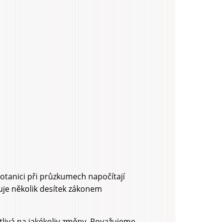
botanici při průzkumech napočítají
uje několik desítek zákonem
itlivá na jakékoliv změny. Považujeme