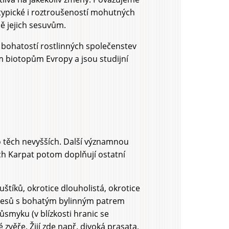
u typické i roztroušeností mohutných
ně jejich sesuvům.
 bohatostí rostlinných společenstev
m biotopům Evropy a jsou studijní
do těch nevyšších. Další významnou
ých Karpat potom doplňují ostatní
uštíků, okrotice dlouholistá, okrotice
ých lesů s bohatým bylinným patrem
růsmyku (v blízkosti hranic se
ěře. Žijí zde např. divoká prasata,