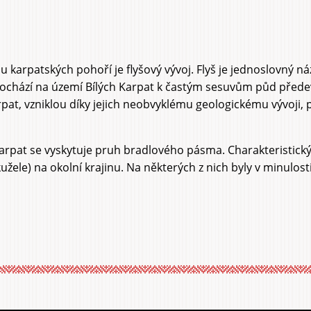
 karpatských pohoří je flyšový vývoj. Flyš je jednoslovný ná
dochází na území Bílých Karpat k častým sesuvům půd před
pat, vzniklou díky jejich neobvyklému geologickému vývoji, 
Karpat se vyskytuje pruh bradlového pásma. Charakteristic
kužele) na okolní krajinu. Na některých z nich byly v minulost