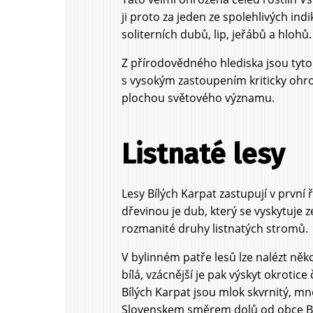
ji proto za jeden ze spolehlivých in
soliterních dubů, lip, jeřábů a hloh
Z přírodovědného hlediska jsou tyt
s vysokým zastoupením kriticky ohro
plochou světového významu.
Listnaté lesy
Lesy Bílých Karpat zastupují v první
dřevinou je dub, který se vyskytuje 
rozmanité druhy listnatých stromů.
V bylinném patře lesů lze nalézt něko
bílá, vzácnější je pak výskyt okrotic
Bílých Karpat jsou mlok skvrnitý, mno
Slovenskem směrem dolů od obce Bru