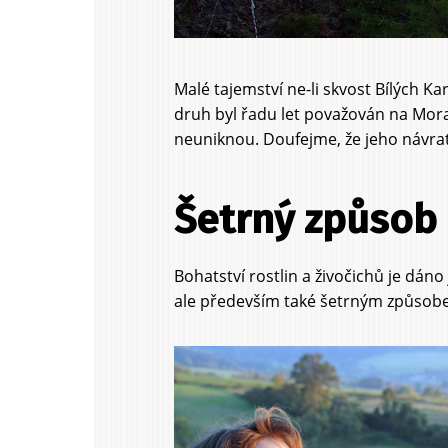
Malé tajemství ne-li skvost Bílých K
druh byl řadu let považován na Mor
neuniknou. Doufejme, že jeho návra
Šetrný způsob
Bohatství rostlin a živočichů je dán
ale především také šetrným způsobe