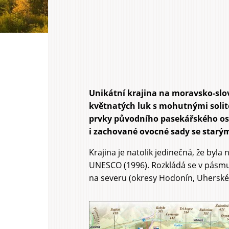
Unikátní krajina na moravsko-slov
Hlavní
květnatých luk s mohutnými solite
záložky
prvky původního pasekářského osíd
i zachované ovocné sady se starým
Krajina je natolik jedinečná, že byla
UNESCO (1996). Rozkládá se v pásmu
na severu (okresy Hodonín, Uherské 