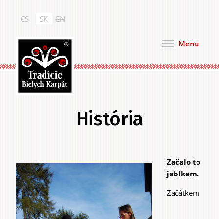
Skočiť
na
CS
SK
EN
hlavný
obsah
Menu
Tradície Bielych Karpát
História
Začalo to
Primárne
jablkem.
karty
Začátkem