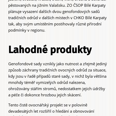
pěstovaných na jižním Valašsku. ZO ČSOP Bílé Karpaty
plánuje vysazení dalších dvou genofondových sadů
tradičních odrůd v dalších místech v CHKO Bílé Karpaty
tak, aby svým umístěním postihovaly různé přírodní
podmínky v regionu.
Lahodné produkty
Genofondové sady vznikly jako nutnost a zřejmě jediný
způsob záchrany tradičních ovocných odrůd za situace,
kdy jsou v řadě případů staré sady, v nichž byla většina
mnohdy téměř vymizelých odrůd nalezena,
ohrožovány stářím stromů, nedostatkem jejich údržby
a péče či dokonce hrozbou jejich skácení.
Tento čistě ovocnářský projekt se v polovině
devadesátých let rozšířil o hledání a obnovování