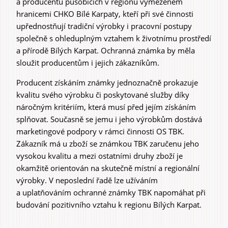
a producentů působících v regionu vymezeném
hranicemi CHKO Bílé Karpaty, kteří při své činnosti
upřednostňují tradiční výrobky i pracovní postupy
společně s ohleduplným vztahem k životnímu prostředí
a přírodě Bílých Karpat. Ochranná známka by měla
sloužit producentům i jejich zákazníkům.
Producent získáním známky jednoznačně prokazuje
kvalitu svého výrobku či poskytované služby díky
náročným kritériím, která musí před jejím získáním
splňovat. Současně se jemu i jeho výrobkům dostává
marketingové podpory v rámci činnosti OS TBK.
Zákazník má u zboží se známkou TBK zaručenu jeho
vysokou kvalitu a mezi ostatními druhy zboží je
okamžitě orientován na skutečně místní a regionální
výrobky. V neposlední řadě lze užíváním
a uplatňováním ochranné známky TBK napomáhat při
budování pozitivního vztahu k regionu Bílých Karpat.