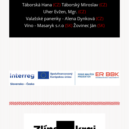
Táborská Hana
(CZ)
Táborský Miroslav
(CZ)
Uher Evžen, Mgr.
(CZ)
Valašské panenky - Alena Dynková
(CZ)
Víno - Masaryk s.r.o
(SK)
Žovinec Ján
(SK)