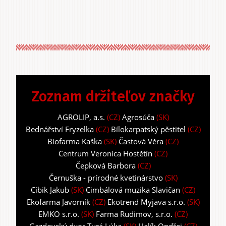
Zoznam držiteľov značky
AGROLIP, a.s.
(CZ)
Agrosúča
(SK)
Bednářství Fryzelka
(CZ)
Bílokarpatský pěstitel
(CZ)
Biofarma Kaška
(SK)
Častová Věra
(CZ)
Centrum Veronica Hostětín
(CZ)
Čepková Barbora
(CZ)
Černuška - prírodné kvetinárstvo
(SK)
Cíbik Jakub
(SK)
Cimbálová muzika Slavičan
(CZ)
Ekofarma Javorník
(CZ)
Ekotrend Myjava s.r.o.
(SK)
EMKO s.r.o.
(SK)
Farma Rudimov, s.r.o.
(CZ)
Gazdovský dvor Turá Lúka
(SK)
Halík Ondřej
(CZ)