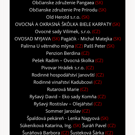
Občianske združenie Pangaea
(SK)
Občianske združenie Pre Prírodu
(SK)
Old Herold s.r.o.
(SK)
OVOCNÁ A OKRASNÁ ŠKÔLKA BIELE KARPATY
(SK)
Ovocné sady Vilímek, s.r.o.
(CZ)
OVOSAD MYJAVA
(SK)
Pagáčik - Michal Matejka
(SK)
Palírna U větrného mlýna
(CZ)
Pašš Peter
(SK)
Penzion Berdina
(CZ)
Pešek Radim – Ovocná školka
(CZ)
Pivovar Hrádek s.r.o.
(CZ)
Rodinné hospodářství Janovští
(CZ)
Rodinné vinařství Kadubcovi
(CZ)
Rutarová Marie
(CZ)
Ryšavý David – Eko sady Komňa
(CZ)
Ryšavý Rostislav – Olejářství
(CZ)
Sommer Jaroslav
(CZ)
Špaldová pekáreň - Lenka Nagyová
(SK)
Súkeníková Katarína, Ing.
(SK)
Šuráň Pavel
(CZ)
Šuráňová Barbora
(CZ)
Šusteková Šárka
(CZ)