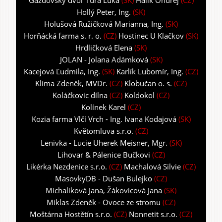
Hollý Peter, Ing.
(SK)
Holušová Ružičková Marianna, Ing.
(SK)
Horňácká farma s. r. o.
(CZ)
Hostinec U Klačkov
(SK)
Hrdličková Elena
(SK)
JOLAN - Jolana Adámková
(SK)
Kacejová Ľudmila, Ing.
(SK)
Karlík Lubomír, Ing.
(CZ)
Klíma Zdeněk, MVDr.
(CZ)
Klobučan o. s.
(CZ)
Koláčkovic dílna
(CZ)
Koldokol
(CZ)
Kolínek Karel
(CZ)
Kozia farma Vlčí Vrch - Ing. Ivana Kodajová
(SK)
Květomluva s.r.o.
(CZ)
Lenivka - Lucie Uherek Meisner, Mgr.
(SK)
Lihovar & Pálenice Bučkovi
(CZ)
Likérka Nezdenice s.r.o.
(CZ)
Machalová Silvie
(CZ)
MasovkyDB - Dušan Bulejko
(CZ)
Michaliková Jana, Žákovicová Jana
(SK)
Miklas Zdeněk - Ovoce ze stromu
(CZ)
Moštárna Hostětín s.r.o.
(CZ)
Nonnetit s.r.o.
(CZ)