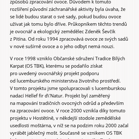
způsobů zpracování ovoce. Důvodem k tomuto
rozšíření původní záchranářské aktivity byla úvaha, že
se lidé budou starat o své sady, pokud budou ovoce
užívat jak tomu bylo dříve. Průkopníkem těchto trendů
je ovocnář a ekologický zemědělec Zdeněk Ševčík
z Pitína. Od roku 1994 zpracovává ovoce ze svých sadů
v nové sušírně ovoce a o jeho odbyt nemá nouzi.
V roce 1998 vzniklo Občanské sdružení Tradice Bílých
Karpat (OS TBK), kterému se podařilo získat
pro uvedený ovocnářský projekt podporu
od lucemburského ministerstva životního prostředí.
V tomto projektu jsme spolupracovali s lucemburskou
nadací Hëllef fir d\'Natur. Projekt byl zaměřený
na mapování tradičních ovocných odrůd a především
na zpracování ovoce. V roce 2000 vznikla díky tomuto
projektu v Hostětíně, v někdejší stodole zemědělské
usedlosti moštárna, v níž se na podzim roku 2000 začal
vyrábět jablečný mošt. Současně se vznikem OS TBK