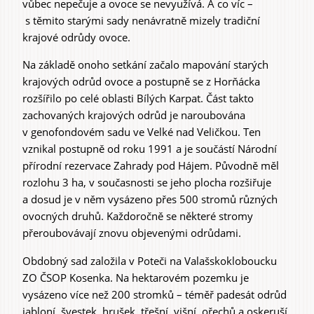
vůbec nepečuje a ovoce se nevyužívá. A co víc –
s těmito starými sady nenávratně mizely tradiční
krajové odrůdy ovoce.
Na základě onoho setkání začalo mapování starých
krajových odrůd ovoce a postupně se z Horňácka
rozšířilo po celé oblasti Bílých Karpat. Část takto
zachovaných krajových odrůd je naroubována
v genofondovém sadu ve Velké nad Veličkou. Ten
vznikal postupně od roku 1991 a je součástí Národní
přírodní rezervace Zahrady pod Hájem. Původně měl
rozlohu 3 ha, v současnosti se jeho plocha rozšiřuje
a dosud je v něm vysázeno přes 500 stromů různých
ovocných druhů. Každoročně se některé stromy
přeroubovávají znovu objevenými odrůdami.
Obdobný sad založila v Poteči na Valašskokloboucku
ZO ČSOP Kosenka. Na hektarovém pozemku je
vysázeno více než 200 stromků – téměř padesát odrůd
jabloní, švestek, hrušek, třešní, višní, ořechů a oskeruší