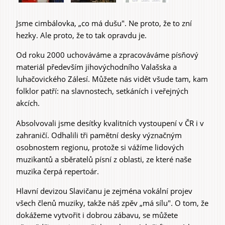
Jsme cimbálovka, „co má dušu". Ne proto, že to zní
Zážitky
hezky. Ale proto, že to tak opravdu je.
a agroturistika
Od roku 2000 uchováváme a zpracováváme písňový
materiál především jihovýchodního Valašska a
luhačovického Zálesí. Můžete nás vidět všude tam, kam
folklor patří: na slavnostech, setkáních i veřejných
akcích.
Absolvovali jsme desítky kvalitních vystoupení v ČR i v
zahraničí. Odhalili tři pamětní desky význačným
osobnostem regionu, protože si vážíme lidových
muzikantů a sběratelů písní z oblasti, ze které naše
muzika čerpá repertoár.
Hlavní devizou Slavičanu je zejména vokální projev
všech členů muziky, takže náš zpěv „má sílu". O tom, že
dokážeme vytvořit i dobrou zábavu, se můžete