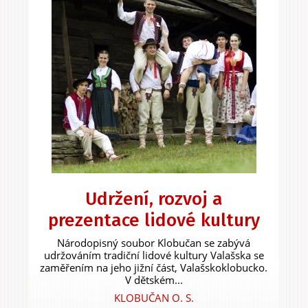
Udržení, rozvoj a
prezentace lidové kultury
Národopisný soubor Klobučan se zabývá
udržováním tradiční lidové kultury Valašska se
zaměřením na jeho jižní část, Valašskoklobucko.
V dětském...
KLOBUČAN O. S.