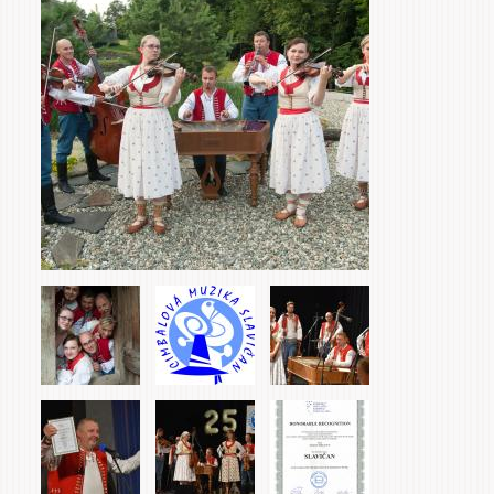
záložky
Do domu a bytu
Do zahrady a sadu
Služby