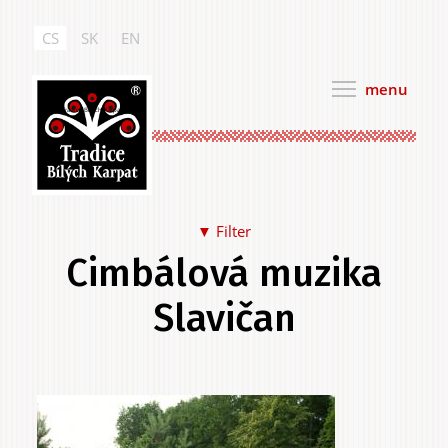
Přejít
k
CS
SK
EN
hlavnímu
obsahu
menu
Tradice Bílých Karpat
▼ Filter
Cimbálová muzika
Jídlo a pití
Slavičan
Hlavní
.
Na sebe