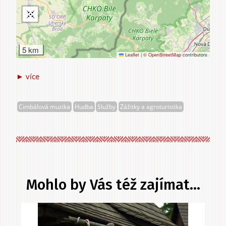
5 km
Leaflet
|
© OpenStreetMap
contributors
► více
Cimbálová
muzika
Slavičan
Cimbálová muzika
Hudba
Služby
Zážitky a agroturistika
Mohlo by Vás též zajímat...