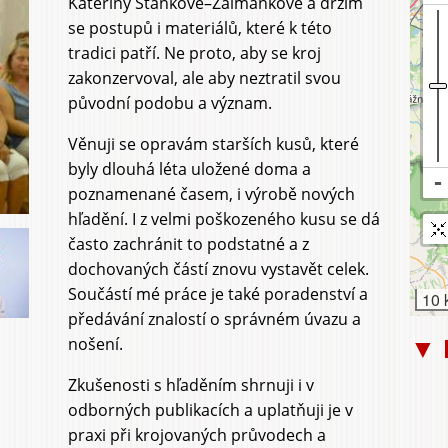
Kateřiny Staňkové–Žalmánkové a držím
se postupů i materiálů, které k této
tradici patří. Ne proto, aby se kroj
zakonzervoval, ale aby neztratil svou
původní podobu a význam.
Věnuji se opravám starších kusů, které
byly dlouhá léta uložené doma a
poznamenané časem, i výrobě nových
hľadění. I z velmi poškozeného kusu se dá
často zachránit to podstatné a z
dochovaných částí znovu vystavět celek.
Součástí mé práce je také poradenství a
10 
předávání znalostí o správném úvazu a
nošení.
▼ 
Zkušenosti s hľaděním shrnuji i v
odborných publikacích a uplatňuji je v
praxi při krojovaných průvodech a