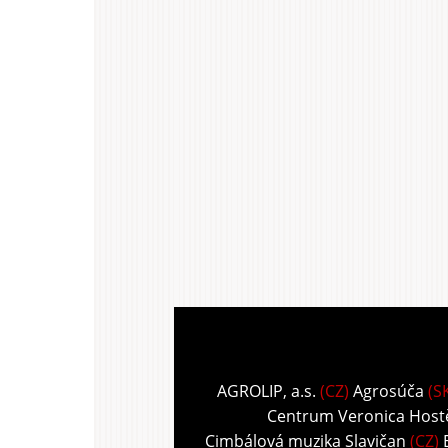
AGROLIP, a.s.
(CZ)
Agrosúča
(S
Centrum Veronica Host
Cimbálová muzika Slavičan
(CZ)