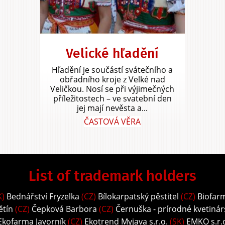
Velické hľadění
Hľadění je součástí svátečního a
obřadního kroje z Velké nad
Veličkou. Nosí se při výjimečných
příležitostech – ve svatební den
jej mají nevěsta a...
ČASTOVÁ VĚRA
List of trademark holders
K)
Bednářství Fryzelka
(CZ)
Bílokarpatský pěstitel
(CZ)
Biofar
ětín
(CZ)
Čepková Barbora
(CZ)
Černuška - prírodné kvetinár
Ekofarma Javorník
(CZ)
Ekotrend Myjava s.r.o.
(SK)
EMKO s.r.