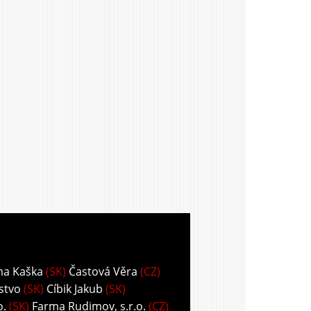
ma Kaška
(SK)
Častová Věra
(CZ)
stvo
(SK)
Cíbik Jakub
(SK)
o.
(SK)
Farma Rudimov, s.r.o.
(CZ)