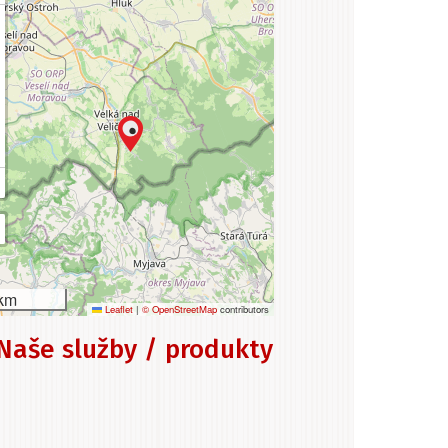
km
Leaflet
|
© OpenStreetMap
contributors
Naše služby / produkty