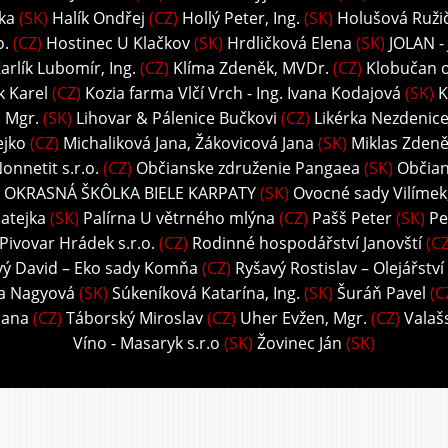
ka
(SK)
Halík Ondřej
(CZ)
Hollý Peter, Ing.
(SK)
Holušová Ružič
o.
(CZ)
Hostinec U Klačkov
(SK)
Hrdličková Elena
(SK)
JOLAN -
arlík Lubomír, Ing.
(CZ)
Klíma Zdeněk, MVDr.
(CZ)
Klobučan o.
k Karel
(CZ)
Kozia farma Vlčí Vrch - Ing. Ivana Kodajová
(SK)
K
, Mgr.
(SK)
Lihovar & Pálenice Bučkovi
(CZ)
Likérka Nezdenice 
ejko
(CZ)
Michaliková Jana, Žákovicová Jana
(SK)
Miklas Zdeně
onnetit s.r.o.
(CZ)
Občianske združenie Pangaea
(SK)
Občian
 OKRASNÁ ŠKÔLKA BIELE KARPATY
(SK)
Ovocné sady Vilímek, 
atejka
(SK)
Palírna U větrného mlýna
(CZ)
Pašš Peter
(SK)
Pe
Pivovar Hrádek s.r.o.
(CZ)
Rodinné hospodářství Janovští
(CZ
vý David – Eko sady Komňa
(CZ)
Ryšavý Rostislav – Olejářství
ka Nagyová
(SK)
Súkeníková Katarína, Ing.
(SK)
Šuráň Pavel
(C
Hana
(CZ)
Táborský Miroslav
(CZ)
Uher Evžen, Mgr.
(CZ)
Valaš
Víno - Masaryk s.r.o
(SK)
Žovinec Ján
(SK)