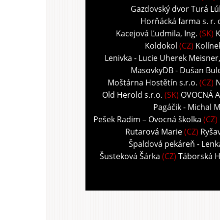
Gazdovský dvor Turá Lú
Horňácká farma s. r. 
Kacejová Ľudmila, Ing.
(SK)
K
Koldokol
(CZ)
Kolíne
Lenivka - Lucie Uherek Meisner
MasovkyDB - Dušan Bul
Moštárna Hostětín s.r.o.
(CZ)
N
Old Herold s.r.o.
(SK)
OVOCNÁ A
Pagáčik - Michal M
Pešek Radim – Ovocná školka
(CZ)
Rutarová Marie
(CZ)
Ryša
Špaldová pekáreň - Len
Šusteková Šárka
(CZ)
Táborská 