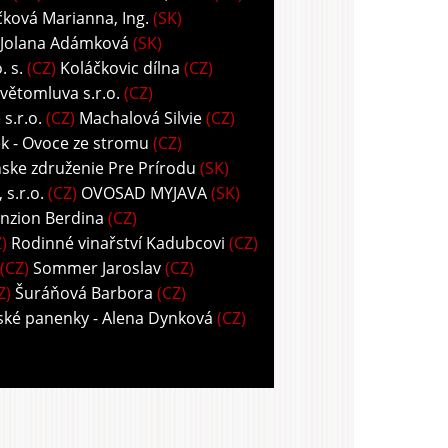
ková Marianna, Ing.
(SK)
 Jolana Adámková
(SK)
 s.
(CZ)
Koláčkovic dílna
(CZ)
větomluva s.r.o.
(CZ)
s.r.o.
(CZ)
Machalová Silvie
(CZ)
k - Ovoce ze stromu
(CZ)
ske združenie Pre Prírodu
(SK)
s.r.o.
(CZ)
OVOSAD MYJAVA
(SK)
nzion Berdina
(CZ)
)
Rodinné vinařství Kadubcovi
(CZ)
(CZ)
Sommer Jaroslav
(CZ)
Z)
Šuráňová Barbora
(CZ)
ské panenky - Alena Dynková
(CZ)